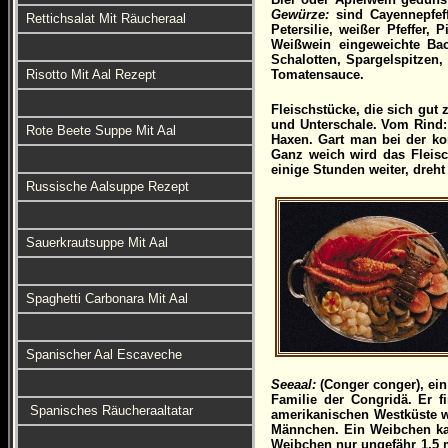
Gewürze:
sind Cayennepfeff
Rettichsalat Mit Räucheraal
Petersilie, weißer Pfeffer,
Weißwein eingeweichte Back
Schalotten, Spargelspitzen
Risotto Mit Aal Rezept
Tomatensauce.
Fleischstücke, die sich gu
und Unterschale. Vom Rind:
Rote Beete Suppe Mit Aal
Haxen. Gart man bei der ko
Ganz weich wird das Fleis
einige Stunden weiter, dreh
Russische Aalsuppe Rezept
Sauerkrautsuppe Mit Aal
Spaghetti Carbonara Mit Aal
Spanischer Aal Escaveche
Seeaal:
(Conger conger), ein 
Familie der Congridä. Er f
Spanisches Räucheraaltatar
amerikanischen Westküste w
Männchen. Ein Weibchen kan
Weibchen nur ungefähr 1,5 