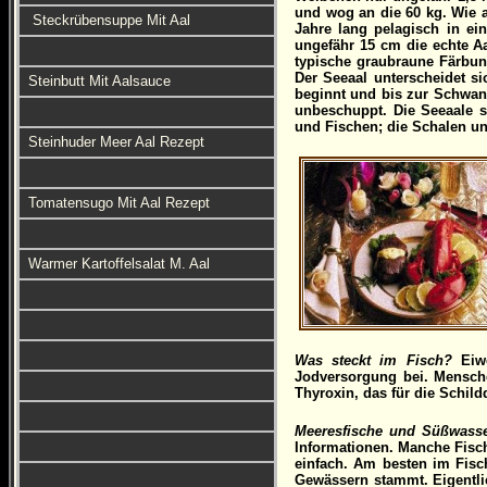
und wog an die 60 kg. Wie 
Steckrübensuppe Mit Aal
Jahre lang pelagisch in ei
ungefähr 15 cm die echte A
typische graubraune Färbun
Der Seeaal unterscheidet si
Steinbutt Mit Aalsauce
beginnt und bis zur Schwanzs
unbeschuppt. Die Seeaale s
und Fischen; die Schalen un
Steinhuder Meer Aal Rezept
Tomatensugo Mit Aal Rezept
Warmer Kartoffelsalat M. Aal
Was steckt im Fisch?
Eiwe
Jodversorgung bei. Mensche
Thyroxin, das für die Schild
Meeresfische und Süßwasse
Informationen. Manche Fisc
einfach. Am besten im Fisc
Gewässern stammt. Eigentli