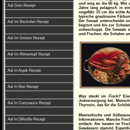
und wog an die 60 kg. Wie 
Aal Grün Rezept
Jahre lang pelagisch in ei
ungefähr 15 cm die echte A
typische graubraune Färbun
Der Seeaal unterscheidet si
Aal Im Backofen Rezept
beginnt und bis zur Schwanzs
unbeschuppt. Die Seeaale s
und Fischen; die Schalen un
Aal Im Grünen Rezept
Aal Im Römertopf Rezept
Aal In Aspik Rezept
Aal In Bier Rezept
Was steckt im Fisch?
Eiwe
Jodversorgung bei. Mensche
Aal In Currysauce Rezept
Thyroxin, das für die Schild
Meeresfische und Süßwasse
Aal In Dillsoße Rezept
Informationen. Manche Fisc
einfach. Am besten im Fisc
Gewässern stammt. Eigentli