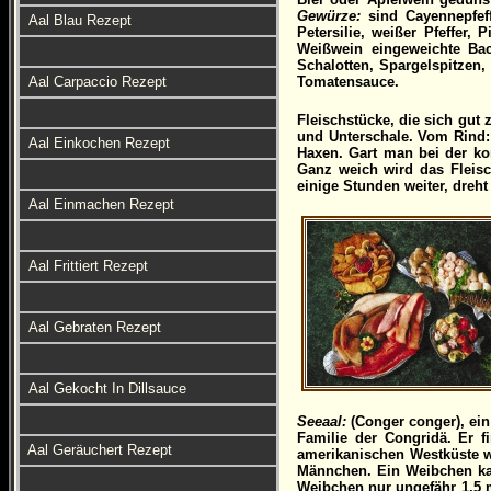
Gewürze:
sind Cayennepfeff
Aal Blau Rezept
Petersilie, weißer Pfeffer,
Weißwein eingeweichte Back
Schalotten, Spargelspitzen
Aal Carpaccio Rezept
Tomatensauce.
Fleischstücke, die sich gu
und Unterschale. Vom Rind:
Aal Einkochen Rezept
Haxen. Gart man bei der ko
Ganz weich wird das Fleis
einige Stunden weiter, dreh
Aal Einmachen Rezept
Aal Frittiert Rezept
Aal Gebraten Rezept
Aal Gekocht In Dillsauce
Seeaal:
(Conger conger), ein 
Familie der Congridä. Er f
Aal Geräuchert Rezept
amerikanischen Westküste w
Männchen. Ein Weibchen kan
Weibchen nur ungefähr 1,5 