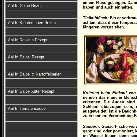
einem Fluss gefangen. Damit
Aal In Gelee Rezept
haben und auch einhalten.
Tiefkühlfisch:
Bis er verbrau
achten, dass diese Temperat
Aal In Kräutersauce Rezept
längeren vorzuziehen.
Aal In Rotwein Rezept
Aal In Salbei Rezept
Aal In Salbei & Kartoffelperlen
Aal In Salbeibutter Rezept
Kriterien beim Einkauf von
nennen das manche Menschen
erkennen, Die Augen sind k
Schleim überzogen sein, d
Aal In Tomatensauce
ausgeweidet, ist die Bauchh
zu erkennen. Verarbeitung F
Säubern:
Ganze Fische werd
ganz sind oder portioniert, 
im Wasser liegen, denn sei