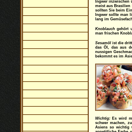
Ingwer inzwischen ü
meist aus Brasilien
sollten Sie beim Ein
Ingwer sollte man l
lang im Gemüsefach
Knoblauch
gehört u
man frischen Knobla
Sesamöl
ist die dr
das Öl, das aus de
nussigen Geschmack,
bekommt es im Asie
Wichtig:
Es wird mi
schwer machen, zu 
Asiens so wichtig 
appetitliche Farbe 