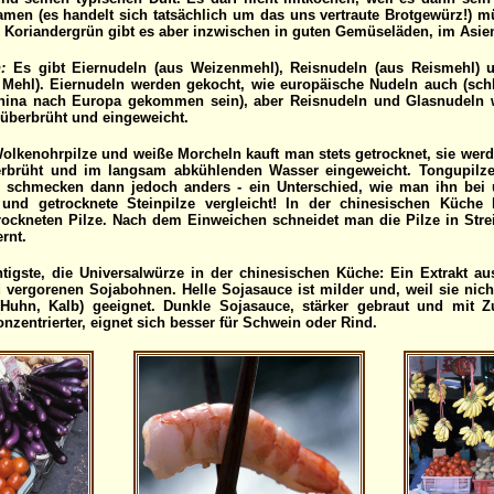
men (es handelt sich tatsächlich um das uns vertraute Brotgewürz!) m
 Koriandergrün gibt es aber inzwischen in guten Gemüseläden, im Asie
:
Es gibt Eiernudeln (aus Weizenmehl), Reisnudeln (aus Reismehl) 
ehl). Eiernudeln werden gekocht, wie europäische Nudeln auch (schli
hina nach Europa gekommen sein), aber Reisnudeln und Glasnudeln w
berbrüht und eingeweicht.
olkenohrpilze und weiße Morcheln kauft man stets getrocknet, sie wer
brüht und im langsam abkühlenden Wasser eingeweicht. Tongupilze 
h, schmecken dann jedoch anders - ein Unterschied, wie man ihn bei 
und getrocknete Steinpilze vergleicht! In der chinesischen Küch
ckneten Pilze. Nach dem Einweichen schneidet man die Pilze in Streif
ernt.
tigste, die Universalwürze in der chinesischen Küche: Ein Extrakt aus
vergorenen Sojabohnen. Helle Sojasauce ist milder und, weil sie nicht 
 (Huhn, Kalb) geeignet. Dunkle Sojasauce, stärker gebraut und mit Z
nzentrierter, eignet sich besser für Schwein oder Rind.