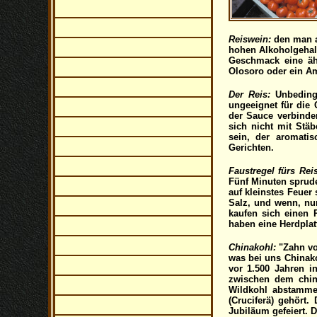
Reiswein:
den man al
hohen Alkoholgehalt
Geschmack eine ähn
Olosoro oder ein Am
Der Reis:
Unbedingt
ungeeignet für die 
der Sauce verbinde
sich nicht mit Stä
sein, der aromati
Gerichten.
Faustregel fürs Rei
Fünf Minuten sprude
auf kleinstes Feuer
Salz, und wenn, nur
kaufen sich einen 
haben eine Herdplat
Chinakohl:
"Zahn vo
was bei uns Chinako
vor 1.500 Jahren i
zwischen dem chin
Wildkohl abstammen
(Cruciferä) gehört.
Jubiläum gefeiert. 