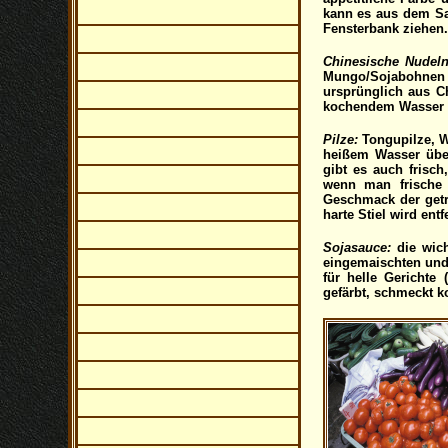
kann es aus dem Sa
Fensterbank ziehen.
Chinesische Nudeln
Mungo/Sojabohnen M
ursprünglich aus C
kochendem Wasser ü
Pilze:
Tongupilze, W
heißem Wasser über
gibt es auch frisc
wenn man frische 
Geschmack der getro
harte Stiel wird entf
Sojasauce:
die wich
eingemaischten und 
für helle Gerichte
gefärbt, schmeckt ko