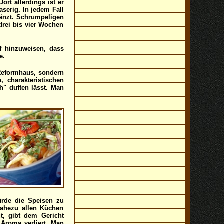
rt allerdings ist er
aserig. In jedem Fall
glänzt. Schrumpeligen
drei bis vier Wochen
f hinzuweisen, dass
e.
 Reformhaus, sondern
 charakteristischen
h" duften lässt. Man
ürde die Speisen zu
nahezu allen Küchen
t, gibt dem Gericht
 Aroma verliert. Man