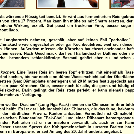
s würzende Flüssigkeit benutzt. Er wird aus fermentiertem Reis gebraut
 von circa 17 Prozent. Man kann ihn mühelos mit Sherry ersetzen, der 
liche Wirkung erzielt. Gut passt ein trockener Fino, besser sogar i
ontillado.
 Langkornreis nehmen, geschält, aber auf keinen Fall "parboiled". L
Chinaküche wie ungeschälter oder gar Kochbeutelreis, weil sich diese 
n können. Außerdem müssen die Körnchen hauchzart aneinander hafte
bchen essen. Nach Geschmack darf es Thailändischer Duftreis oder ne
sche, besonders schlankkörnige Basmati gehört eher zu indischen 
skochen:
Eine Tasse Reis im leeren Topf erhitzen, mit eineinhalb Tass
lnd kochen, bis nur noch eine dünne Wasserschicht auf der Oberfläche s
 setzen (Gas: Dämmplatte unterlegen) und 20 Minuten fest zugedeckt aus
 ein paar Körnchen. Oder, besser noch für alle, die gern und häufig c
Reiskocher. Darin gelingt der Reis stets perfekt, er kann niemals pa
te mehr zur Verfügung.
m weißen Drachen" (Lung Nga Paak) nennen die Chinesen in ihrer bild
hl heißt. Es ist der Lieblingskohl der Chinesen, die das feine, bekö
n der nördlichen Provinz Kanton anbauten. Vermutlich ist Chinakohl
esischen Blattgemüse "Pak-Choi" und einer Rübenart hervorgegang
den Kohlarten ist er nur insofern verwandt, als auch er zur Famil
 Dieser zarteste Spross der Kohlgemeinschaft in unseren Breiten hat 
Denn in Europa wird er seit Anfang des 20. Jahrhunderts angebaut.