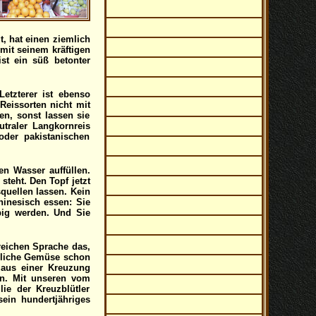
, hat einen ziemlich
mit seinem kräftigen
st ein süß betonter
etzterer ist ebenso
Reissorten nicht mit
n, sonst lassen sie
utraler Langkornreis
oder pakistanischen
en Wasser auffüllen.
teht. Den Topf jetzt
quellen lassen. Kein
hinesisch essen: Sie
ppig werden. Und Sie
reichen Sprache das,
mmliche Gemüse schon
 aus einer Kreuzung
en. Mit unseren vom
ie der Kreuzblütler
sein hundertjähriges