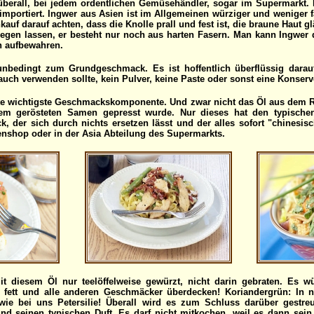
berall, bei jedem ordentlichen Gemüsehändler, sogar im Supermarkt. Do
 importiert. Ingwer aus Asien ist im Allgemeinen würziger und weniger f
kauf darauf achten, dass die Knolle prall und fest ist, die braune Haut 
iegen lassen, er besteht nur noch aus harten Fasern. Man kann Ingwer 
 aufbewahren.
nbedingt zum Grundgeschmack. Es ist hoffentlich überflüssig darau
uch verwenden sollte, kein Pulver, keine Paste oder sonst eine Konserv
itte wichtigste Geschmackskomponente. Und zwar nicht das Öl aus dem
m gerösteten Samen gepresst wurde. Nur dieses hat den typischen,
 der sich durch nichts ersetzen lässt und der alles sofort "chinesisc
nshop oder in der Asia Abteilung des Supermarkts.
t diesem Öl nur teelöffelweise gewürzt, nicht darin gebraten. Es w
fett und alle anderen Geschmäcker überdecken! Koriandergrün: In 
wie bei uns Petersilie! Überall wird es zum Schluss darüber gestreu
und seinen typischen Duft. Es darf nicht mitkochen, weil es dann sein