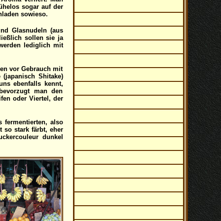
ühelos sogar auf der
nladen sowieso.
und Glasnudeln (aus
eßlich sollen sie ja
erden lediglich mit
den vor Gebrauch mit
(japanisch Shitake)
uns ebenfalls kennt,
e bevorzugt man den
en oder Viertel, der
 fermentierten, also
so stark färbt, eher
uckercouleur dunkel