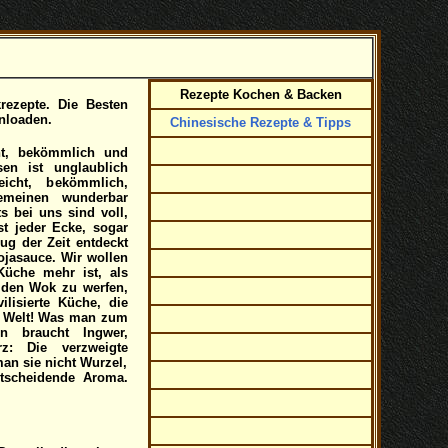
Rezepte Kochen & Backen
rezepte. Die Besten
nloaden.
Chinesische Rezepte & Tipps
ht, bekömmlich und
sen ist unglaublich
eicht, bekömmlich,
emeinen wunderbar
s bei uns sind voll,
st jeder Ecke, sogar
Zug der Zeit entdeckt
ojasauce. Wir wollen
Küche mehr ist, als
n den Wok zu werfen,
ilisierte Küche, die
er Welt! Was man zum
n braucht Ingwer,
rz: Die verzweigte
an sie nicht Wurzel,
ntscheidende Aroma.