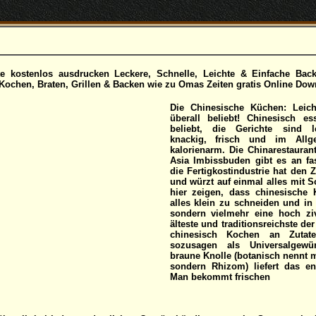
 kostenlos ausdrucken Leckere, Schnelle, Leichte & Einfache Back
ochen, Braten, Grillen & Backen wie zu Omas Zeiten gratis Online Dow
Die Chinesische Küchen: Leic
überall beliebt! Chinesisch es
beliebt, die Gerichte sind l
knackig, frisch und im Allg
kalorienarm. Die Chinarestaurant
Asia Imbissbuden gibt es an fa
die Fertigkostindustrie hat den 
und würzt auf einmal alles mit S
hier zeigen, dass chinesische 
alles klein zu schneiden und i
sondern vielmehr eine hoch ziv
älteste und traditionsreichste d
chinesisch Kochen an Zutate
sozusagen als Universalgewü
braune Knolle (botanisch nennt m
sondern Rhizom) liefert das e
Man bekommt frischen