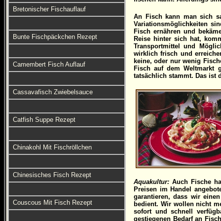
Bretonischer Fischauflauf
An Fisch kann man sich sa
Variationsmöglichkeiten si
Fisch ernähren und bekäme 
Bunte Fischpäckchen Rezept
Reise hinter sich hat, kom
Transportmittel und Möglic
wirklich frisch und erreich
keine, oder nur wenig Fische 
Camembert Fisch Auflauf
Fisch auf dem Weltmarkt g
tatsächlich stammt. Das ist
Cassavafisch Zwiebelsauce
Catfish Suppe Rezept
Chinakohl Mit Fischröllchen
Chinesisches Fisch Rezept
Aquakultur:
Auch Fische hab
Preisen im Handel angebot
garantieren, dass wir ein
Couscous Mit Fisch Rezept
bedient. Wir wollen nicht me
sofort und schnell verfüg
gestiegenen Bedarf an Fisc