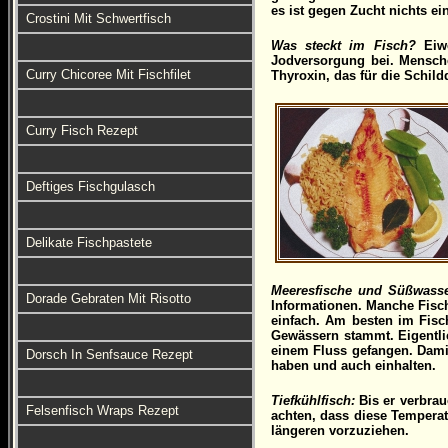
es ist gegen Zucht nichts e
Crostini Mit Schwertfisch
Was steckt im Fisch?
Eiwe
Jodversorgung bei. Mensche
Curry Chicoree Mit Fischfilet
Thyroxin, das für die Schild
Curry Fisch Rezept
Deftiges Fischgulasch
Delikate Fischpastete
Meeresfische und Süßwasse
Dorade Gebraten Mit Risotto
Informationen. Manche Fisc
einfach. Am besten im Fisc
Gewässern stammt. Eigentli
einem Fluss gefangen. Damit
Dorsch In Senfsauce Rezept
haben und auch einhalten.
Tiefkühlfisch:
Bis er verbrau
Felsenfisch Wraps Rezept
achten, dass diese Temperat
längeren vorzuziehen.