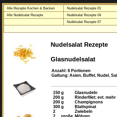
Alle Rezepte Kochen & Backen
Nudelsalat Rezepte 01
Alle Nudelsalat Rezepte
Nudelsalat Rezepte 04
Nudelsalat Rezepte 07
Nudelsalat Rezepte
Glasnudelsalat
Anzahl: 6 Portionen
Gattung: Asien, Buffet, Nudel, Sa
150
g
Glasnudeln
200
g
Rinderfilet; evt. mehr
200
g
Champignons
300
g
Blattspinat
2
Zwiebeln
2
große
Möhren