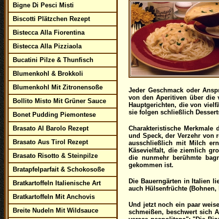
Bigne Di Pesci Misti
Biscotti Plätzchen Rezept
Bistecca Alla Fiorentina
Bistecca Alla Pizziaola
Bucatini Pilze & Thunfisch
Blumenkohl & Brokkoli
Blumenkohl Mit Zitronensoße
Jeder Geschmack oder Anspru
von den Aperitiven über die 
Bollito Misto Mit Grüner Sauce
Hauptgerichten, die von viel
sie folgen schließlich Desser
Bonet Pudding Piemontese
Brasato Al Barolo Rezept
Charakteristische Merkmale 
und Speck, der Verzehr von 
Brasato Aus Tirol Rezept
ausschließlich mit Milch er
Käsevielfalt, die ziemlich 
Brasato Risotto & Steinpilze
die nunmehr berühmte bagn
gekommen ist.
Bratapfelparfait & Schokosoße
Die Bauerngärten in Italien 
Bratkartoffeln Italienische Art
auch Hülsenfrüchte (Bohnen, 
Bratkartoffeln Mit Anchovis
Und jetzt noch ein paar weis
Breite Nudeln Mit Wildsauce
schmeißen, beschwert sich A