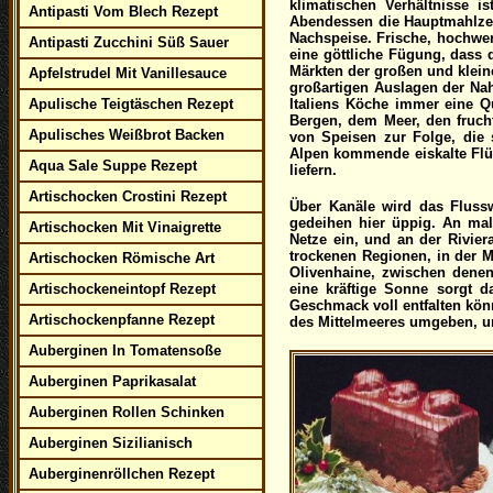
klimatischen Verhältnisse i
Antipasti Vom Blech Rezept
Abendessen die Hauptmahlzeit
Nachspeise. Frische, hochwer
Antipasti Zucchini Süß Sauer
eine göttliche Fügung, dass 
Märkten der großen und kleine
Apfelstrudel Mit Vanillesauce
großartigen Auslagen der Nah
Apulische Teigtäschen Rezept
Italiens Köche immer eine Q
Bergen, dem Meer, den fruch
Apulisches Weißbrot Backen
von Speisen zur Folge, die
Alpen kommende eiskalte Flüss
Aqua Sale Suppe Rezept
liefern.
Artischocken Crostini Rezept
Über Kanäle wird das Fluss
gedeihen hier üppig. An mal
Artischocken Mit Vinaigrette
Netze ein, und an der Rivie
trockenen Regionen, in der 
Artischocken Römische Art
Olivenhaine, zwischen dene
Artischockeneintopf Rezept
eine kräftige Sonne sorgt 
Geschmack voll entfalten könn
Artischockenpfanne Rezept
des Mittelmeeres umgeben, u
Auberginen In Tomatensoße
Auberginen Paprikasalat
Auberginen Rollen Schinken
Auberginen Sizilianisch
Auberginenröllchen Rezept