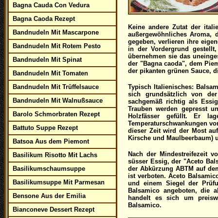
Bagna Cauda Con Vedura
Bagna Caoda Rezept
Keine andere Zutat der ital
Bandnudeln Mit Mascarpone
außergewöhnliches Aroma, d
gegeben, verlieren ihre eige
Bandnudeln Mit Rotem Pesto
in der Vordergrund gestell
übernehmen sie das uneinge
Bandnudeln Mit Spinat
der "Bagna caoda", dem Piem
der pikanten grünen Sauce, d
Bandnudeln Mit Tomaten
Bandnudeln Mit Trüffelsauce
Typisch Italienisches: Balsam
sich grundsätzlich von der
Bandnudeln Mit Walnußsauce
sachgemäß richtig als Essi
Trauben werden gepresst un
Barolo Schmorbraten Rezept
Holzfässer gefüllt. Er l
Temperaturschwankungen von 
Battuto Suppe Rezept
dieser Zeit wird der Most au
Kirsche und Maulbeerbaum) u
Batsoa Aus dem Piemont
Nach der Mindestreifezeit v
Basilikum Risotto Mit Lachs
süsser Essig, der "Aceto Ba
Basilikumschaumsuppe
der Abkürzung ABTM auf dem 
ist verboten. Aceto Balsamico
Basilikumsuppe Mit Parmesan
und einem Siegel der Prüf
Balsamico angeboten, die a
Bensone Aus der Emilia
handelt es sich um preisw
Balsamico.
Bianconeve Dessert Rezept