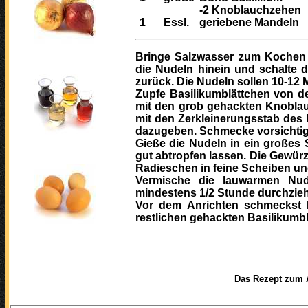
-2 Knoblauchzehen
1
Essl.
geriebene Mandeln
Bringe Salzwasser zum Kochen 
die Nudeln hinein und schalte d
zurück. Die Nudeln sollen 10-12 
Zupfe Basilikumblättchen von den
mit den grob gehackten Knoblau
mit den Zerkleinerungsstab des
dazugeben. Schmecke vorsichtig m
Gieße die Nudeln in ein großes 
gut abtropfen lassen. Die Gewür
Radieschen in feine Scheiben und
Vermische die lauwarmen Nud
mindestens 1/2 Stunde durchzie
Vor dem Anrichten schmeckst 
restlichen gehackten Basilikumb
Das Rezept zum Ausdr