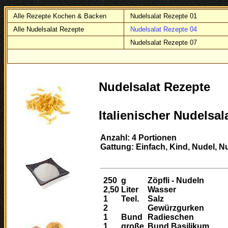
Alle Rezepte Kochen & Backen
Nudelsalat Rezepte 01
Alle Nudelsalat Rezepte
Nudelsalat Rezepte 04
Nudelsalat Rezepte 07
Nudelsalat Rezepte
Italienischer Nudelsal
Anzahl: 4 Portionen
Gattung: Einfach, Kind, Nudel, Nu
250
g
Zöpfli - Nudeln
2,50
Liter
Wasser
1
Teel.
Salz
2
Gewürzgurken
1
Bund
Radieschen
1
große
Bund Basilikum