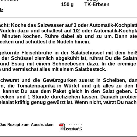
150
g
TK-Erbsen
lz
cht: Koche das Salzwasser auf 3 oder Automatik-Kochplatt
Nudeln dazu und schaltest auf 1/2 oder Automatik-Kochpla
8 Minuten kochen. Rühre dabei ab und zu um. Dann ste
becken und schüttest die Nudeln hinein.
gekörnte Fleischbrühe in der Salatschüssel mit dem hei
der Schüssel ziemlich abgekühlt ist, rührst Du die Salat
er und Essig mit einem Schneebesen dazu. In die cremige
 und vermischst alles mit einem Salatbesteck.
schwurst und die Gewürzgurken zuerst in Scheiben, dan
fen, die Tomatenpaprika in Würfel und gib alles zu den 
 kannst Du aus dem Paket gleich in den Salat geben. D
ecken und 1 Stunde durchziehen lassen. Danach probie
lsalat kräftig genug gewürzt ist. Wenn nicht, würzt Du nach
um Ausdrucken