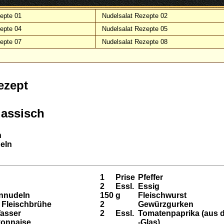
epte 01
Nudelsalat Rezepte 02
epte 04
Nudelsalat Rezepte 05
epte 07
Nudelsalat Rezepte 08
ezept
lassisch
n
deln
1
Prise
Pfeffer
2
Essl.
Essig
nnudeln
150
g
Fleischwurst
 Fleischbrühe
2
Gewürzgurken
asser
2
Essl.
Tomatenpaprika (aus 
yonnaise
-Glas)