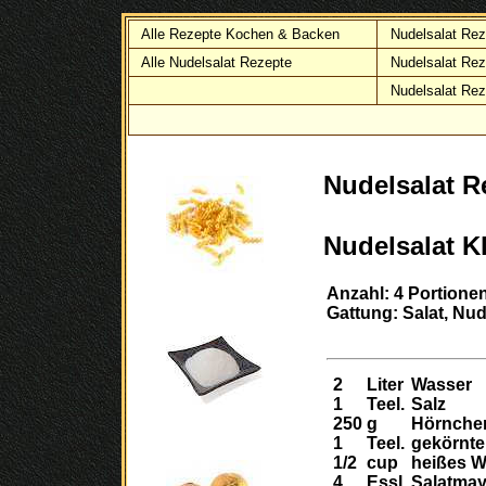
Alle Rezepte Kochen & Backen
Nudelsalat Rez
Alle Nudelsalat Rezepte
Nudelsalat Rez
Nudelsalat Rez
Nudelsalat R
Nudelsalat K
Anzahl: 4 Portione
Gattung: Salat, Nu
2
Liter
Wasser
1
Teel.
Salz
250
g
Hörnche
1
Teel.
gekörnte
1/2
cup
heißes W
4
Essl.
Salatma