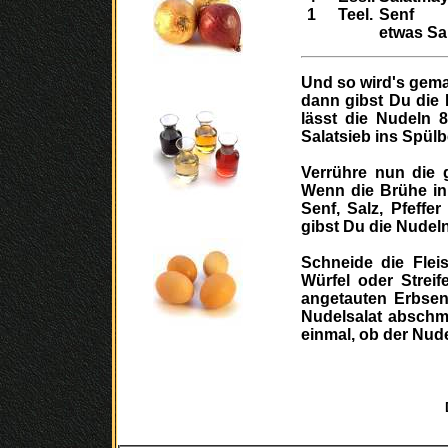
1
Teel.
Senf
etwas Sa
Und so wird's gema
dann gibst Du die 
lässt die Nudeln 
Salatsieb ins Spül
Verrühre nun die 
Wenn die Brühe in 
Senf, Salz, Pfeff
gibst Du die Nudeln
Schneide die Flei
Würfel oder Strei
angetauten Erbsen
Nudelsalat abschm
einmal, ob der Nude
Das Rezept z