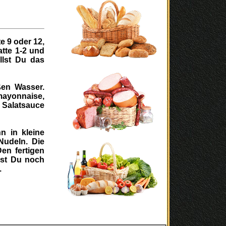
e 9 oder 12,
tte 1-2 und
llst Du das
ßen Wasser.
mayonnaise,
 Salatsauce
n in kleine
Nudeln. Die
en fertigen
rst Du noch
.