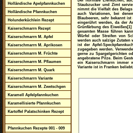
Der normale Eierkuchen, auc
Holländische Apelpfannkuchen
Staubzucker und Zimt servier
nimmt die Vielfalt des Belags
Holländische Pfannkuchen
auch Variationen, bei dene
Blaubeeren, sehr bekannt ist
Holunderküchlein Rezept
eingerührt werden, da der An
Grünfärbung des Eiweißes[1] 
Kaiserschmarrn Rezept
gesamten Masse führen kann.
Würfel oder Streifen von Sc
Kaiserschmarrn M. Apfel
werden auch salzige Zutaten w
ist der Apfel-Speckpfannkuc
Kaiserschmarrn M. Aprikosen
zugegeben werden. Verwendet 
Kaiserschmarrn M. Früchte
gerne zu Spargelgerichten od
angebratene Pilze. Beim Ges
Kaiserschmarrn M. Pflaumen
ein Kaiserschmarrn immer w
Variante ist in Franken beliebt
Kaiserschmarrn M. Quark
Kaiserschmarrn Variante
Kaiserschmarrn M. Zwetschgen
Karamell Apfelpfannkuchen
Karamellisierte Pfannkuchen
Kartoffel Palatschinken Rezept
Pfannkuchen Rezepte 001 - 009