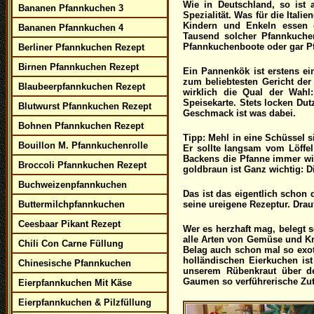
Wie in Deutschland, so ist
Bananen Pfannkuchen 3
Spezialität. Was für die Itali
Kindern und Enkeln essen g
Bananen Pfannkuchen 4
Tausend solcher Pfannkuche
Pfannkuchenboote oder gar P
Berliner Pfannkuchen Rezept
Birnen Pfannkuchen Rezept
Ein Pannenkök ist erstens ei
zum beliebtesten Gericht der
Blaubeerpfannkuchen Rezept
wirklich die Qual der Wahl:
Speisekarte. Stets locken Du
Blutwurst Pfannkuchen Rezept
Geschmack ist was dabei.
Bohnen Pfannkuchen Rezept
Tipp: Mehl in eine Schüssel s
Bouillon M. Pfannkuchenrolle
Er sollte langsam vom Löffe
Backens die Pfanne immer wi
Broccoli Pfannkuchen Rezept
goldbraun ist Ganz wichtig: D
Buchweizenpfannkuchen
Das ist das eigentlich schon
Buttermilchpfannkuchen
seine ureigene Rezeptur. Dra
Ceesbaar Pikant Rezept
Wer es herzhaft mag, belegt 
alle Arten von Gemüse und Kr
Chili Con Carne Füllung
Belag auch schon mal so exot
holländischen Eierkuchen is
Chinesische Pfannkuchen
unserem Rübenkraut über d
Gaumen so verführerische Zut
Eierpfannkuchen Mit Käse
Eierpfannkuchen & Pilzfüllung