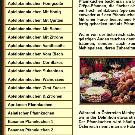
Pfannkuchen backt man am bes
Apfelpfannkuchen Honigsoße
Crêpe-Pfannen, die flacher a
ein hoch erhitzbares Speise
Apfelpfannkuchen Mit Honig
entweder auf den Pfannkuchen
Mit einer Farce bestrichene
Apfelpfannkuchen Mit Quitten
fertig gebacken und als Pfann
Apfelpfannkuchen Mit Sahne
Wenn von der österreichisch
Apfelpfannkuchen Mit Zitrone
geistigen Augen tauchen dann
träumen, sondern auch zum
Apfelpfannkuchen Vanillesoße
Mehlspeisen, deren Zubereitu
Apfelpfannkuchen Vom Blech
Apfelpfannkuchen Cornflakes
Apfelpfannkuchen Sultaninen
Apfelpfannkuchen Walnusseis
Apfelpfannkuchen Zimt Zucker
Apfelpfannkuchen & Zitronen
Aprikosen Pfannkuchen
Während in Österreich Mehlsp
Asiatischer Pfannkuchen
wir in der Definition etwas st
Bananen Pfannkuchen 1
Der Pfannkuchen wird häufig
Österreich nennt man sie Pala
Bananen Pfannkuchen 2