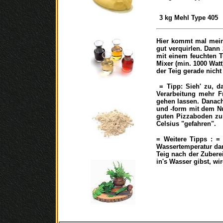
3
kg
Mehl Type 405
Hier kommt mal mein 
gut verquirlen. Dann
mit einem feuchten 
Mixer (min. 1000 Watt
der Teig gerade nicht 
= Tipp: Sieh' zu, da
Verarbeitung mehr F
gehen lassen. Danach
und -form mit dem Nu
guten Pizzaboden zu 
Celsius "gefahren".
= Weitere Tipps : =
Wassertemperatur darf
Teig nach der Zubere
in's Wasser gibst, wi