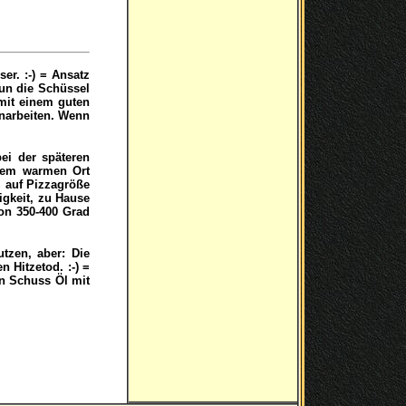
er. :-) = Ansatz
un die Schüssel
mit einem guten
inarbeiten. Wenn
ei der späteren
inem warmen Ort
 auf Pizzagröße
igkeit, zu Hause
on 350-400 Grad
tzen, aber: Die
 Hitzetod. :-) =
n Schuss Öl mit