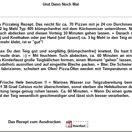
Und Dann Noch Mal
Pizzateig Rezept. Das reicht für ca. 70 Pizzen mit je 24 cm Durchmess
 2 kg Mehl Typ 405 klümpchenfrei mit dem Küchenmixer unterrühren. N
Tuch abdecken und diesen Vorteig 10 Minuten gehen lassen. = Danach 
) und Knethaken oder per Hand (viel Spass!) ca. 3 kg Mehl in den Teig e
mehr klebt, ist er "gut"!
ss Du den Teig gut und sorgfältig (klümpchenfrei) knetest. Du hast b
reude dran. :-) = Mit feuchtem Tuch abdecken, ca. 60 Minuten an e
 Kinderfaust große Teigbällchen formen, einen Moment "gehen" lassen,
delholz ausrollen und auf eingeölte Bleche packen. = Btw: Die Schwier
fabrizieren, scheitert am Ofen! Pizza-Öfen werden mit Temperaturen v
 Frische Hefe benutzen !! = Warmes Wasser zur Teigzubereitung benu
 38 Grad Celsius nicht überschreiten, sonst sterben die Hefekulturen den
itung lange genug ruhen lassen. Ca. 60 Minuten. = Wenn Du einen gute
rd der Teig wesentlich geschmeidiger und lässt sich besser verarbeiten.
Das Rezept zum Ausdrucken