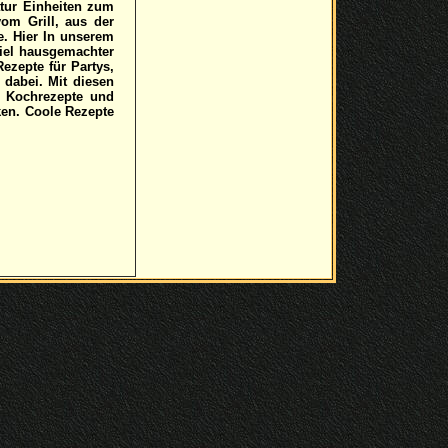
atur Einheiten zum
om Grill, aus der
e. Hier In unserem
iel hausgemachter
ezepte für Partys,
dabei. Mit diesen
e Kochrezepte und
en. Coole Rezepte