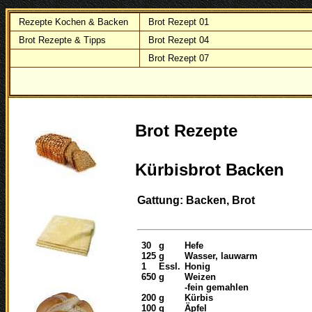
Rezepte Kochen & Backen
Brot Rezept 01
Brot Rezepte & Tipps
Brot Rezept 04
Brot Rezept 07
Brot Rezepte
Kürbisbrot Backen
Gattung: Backen, Brot
30
g
Hefe
125
g
Wasser, lauwarm
1
Essl.
Honig
650
g
Weizen
-fein gemahlen
200
g
Kürbis
100
g
Äpfel