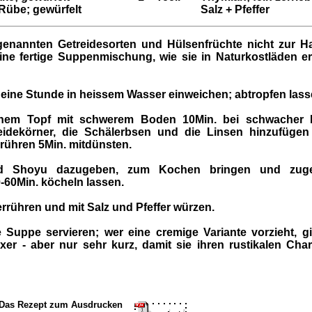
Rübe; gewürfelt
Salz + Pfeffer
r genannten Getreidesorten und Hülsenfrüchte nicht zur 
ine fertige Suppenmischung, wie sie in Naturkostläden erhä
 eine Stunde in heissem Wasser einweichen; abtropfen lass
nem Topf mit schwerem Boden 10Min. bei schwacher H
eidekörner, die Schälerbsen und die Linsen hinzufügen
rühren 5Min. mitdünsten.
d Shoyu dazugeben, zum Kochen bringen und zuge
-60Min. köcheln lassen.
rrühren und mit Salz und Pfeffer würzen.
Suppe servieren; wer eine cremige Variante vorzieht, g
xer - aber nur sehr kurz, damit sie ihren rustikalen Char
um Ausdrucken