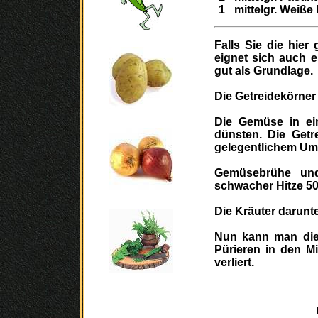
1
mittelgr.
Weiße 
Falls Sie die hie
eignet sich auch e
gut als Grundlage.
Die Getreidekörner
Die Gemüse in ei
dünsten. Die Getr
gelegentlichem Um
Gemüsebrühe un
schwacher Hitze 50
Die Kräuter darunte
Nun kann man die 
Pürieren in den Mi
verliert.
Das Rezept z