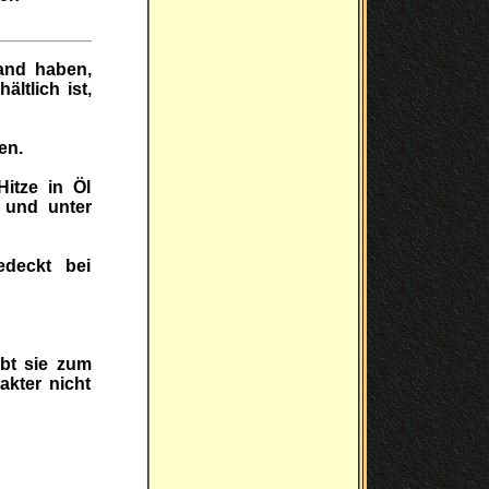
Hand haben,
ltlich ist,
en.
itze in Öl
 und unter
deckt bei
ibt sie zum
akter nicht