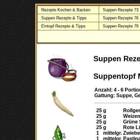
Rezepte Kochen & Backen
Suppen Rezepte 73
Suppen Rezepte & Tipps
Suppen Rezepte 76
Eintopf Rezepte & Tipps
Suppen Rezepte 79
Suppen Reze
Suppentopf 
Anzahl: 4 - 6 Porti
Gattung: Suppe, Ge
25
g
Rollge
25
g
Weizen
25
g
Grüne 
25
g
Rote L
1
mittelgr.
Zwiebe
1
mittelgr.
Pastina