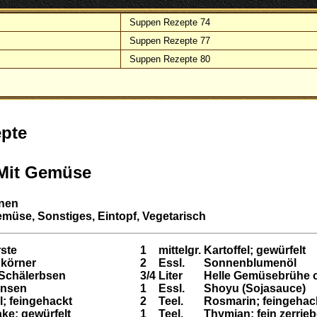
Suppen Rezepte 74
Suppen Rezepte 77
Suppen Rezepte 80
pte
Mit Gemüse
onen
müse, Sonstiges, Eintopf, Vegetarisch
rste
1
mittelgr.
Kartoffel; gewürfelt
körner
2
Essl.
Sonnenblumenöl
Schälerbsen
3/4
Liter
Helle Gemüsebrühe o
insen
1
Essl.
Shoyu (Sojasauce)
l; feingehackt
2
Teel.
Rosmarin; feingehac
ke; gewürfelt
1
Teel.
Thymian; fein zerrie