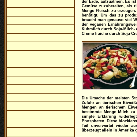
der Erde, aufzuatmen.
Es ist
Gemüse zuzubereiten, als ri
Menge Fleisch zu erzeugen.
benötigt. Um das zu produz
braucht man genauso viel Wa
der veganen Ernährungsweis
Kuhmilch durch Soja-Milch- 
Creme fraiche durch Soja-Cre
Die Ursache der meisten Sto
Zufuhr an tierischen Eiweiß
Mengen an tierischem Eiwei
bestimmte Menge Milch zu 
simple Erklärung widerle
Phosphaten. Diese blockiere
Teil unverwertet wieder a
überzeugt all
ein in A
merika g