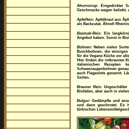
Ahornsirup:
Eingedickter Sa
Geschmacks wegen beliebt, ab
Apfelfein:
Apfelkraut aus Äpfe
als Backzutat. Ähnelt Rheini
Basmati-Reis:
Ein langkörni
Angebot haben. Sonst in Bio
Bohnen:
Neben vielen Sorte
Buschbohnen, die winzigen
für die Vegane Küche vor all
Hier finden die rotbraunen
italienischen Rezepten
Schwarzaugenbohnen genaus
auch Flageolets genannt. Lä
Sorten.
Brauner Reis:
Ungeschälter l
Bioläden, aber auch in viele
Bulgur:
Gedämpfte und ansch
und dann geschrotet. Es h
türkischen Lebensmittelgesc