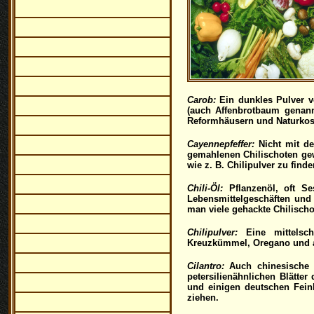
Carob:
Ein dunkles Pulver 
(auch Affenbrotbaum genann
Reformhäusern und Naturkos
Cayennepfeffer:
Nicht mit de
gemahlenen Chilischoten ge
wie z. B. Chilipulver zu find
Chili-Öl:
Pflanzenöl, oft Ses
Lebensmittelgeschäften und 
man viele gehackte Chilischo
Chilipulver:
Eine mittelscha
Kreuzkümmel, Oregano und an
Cilantro:
Auch chinesische Pe
petersilienähnlichen Blätter
und einigen deutschen Feink
ziehen.