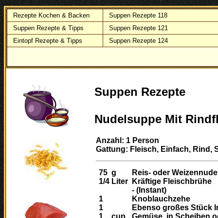
Rezepte Kochen & Backen
Suppen Rezepte 118
Suppen Rezepte & Tipps
Suppen Rezepte 121
Eintopf Rezepte & Tipps
Suppen Rezepte 124
Suppen Rezepte
Nudelsuppe Mit Rindf
Anzahl: 1 Person
Gattung: Fleisch, Einfach, Rind,
75
g
Reis- oder Weizennude
1/4
Liter
Kräftige Fleischbrühe
- (Instant)
1
Knoblauchzehe
1
Ebenso großes Stück 
1
cup
Gemüse, in Scheiben o