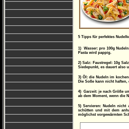
5 Tipps für perfektes Nudel
1) Wasser: pro 100g Nudeln 
Pasta wird pappig.
2) Salz: Faustregel: 10g Sal
Siedepunkt, es dauert also 
3) Öl: die Nudeln im kochen
Die Soße kann nicht haften
4) Garzeit: je nach Größe und
ab dem Moment, wenn die Nu
5) Servieren: Nudeln nicht
schütten und mit dem anha
möglichst vorgewärmten Sch