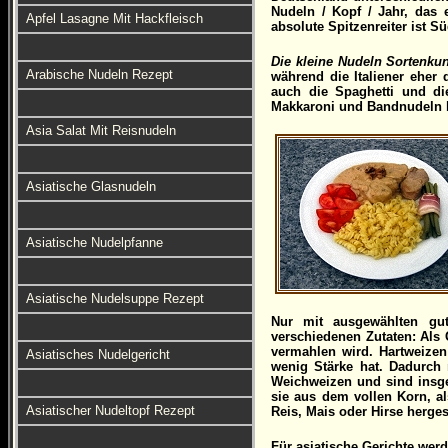
Nudeln / Kopf / Jahr, das 
Apfel Lasagne Mit Hackfleisch
absolute Spitzenreiter ist Sü
Die kleine Nudeln Sortenku
Arabische Nudeln Rezept
während die Italiener eher 
auch die Spaghetti und d
Makkaroni und Bandnudeln 
Asia Salat Mit Reisnudeln
Asiatische Glasnudeln
Asiatische Nudelpfanne
Asiatische Nudelsuppe Rezept
Nur mit ausgewählten gut
verschiedenen Zutaten: Als 
vermahlen wird. Hartweizen
Asiatisches Nudelgericht
wenig Stärke hat. Dadurch
Weichweizen und sind insg
sie aus dem vollen Korn, a
Asiatischer Nudeltopf Rezept
Reis, Mais oder Hirse hergest
Für asiatische Gerichte wer