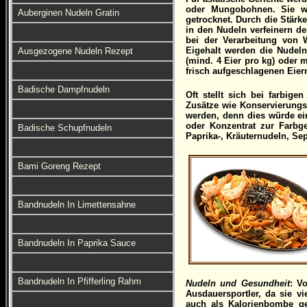
oder Mungobohnen. Sie we
Auberginen Nudeln Gratin
getrocknet. Durch die Stärk
in den Nudeln verfeinern d
bei der Verarbeitung von 
Eigehalt werden die Nudeln
Ausgezogene Nudeln Rezept
(mind. 4 Eier pro kg) oder m
frisch aufgeschlagenen Eiern
Badische Dampfnudeln
Oft stellt sich bei farbige
Zusätze wie Konservierungss
werden, denn dies würde ei
oder Konzentrat zur Farbg
Badische Schupfnudeln
Paprika-, Kräuternudeln, Sepi
Bami Goreng Rezept
Bandnudeln In Limettensahne
Bandnudeln In Paprika Sauce
Bandnudeln In Pfifferling Rahm
Nudeln und Gesundheit
: V
Ausdauersportler, da sie vi
auch als Kalorienbombe ge